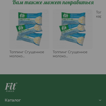
Вам также может понравиться
Топп
карам
Топпинг Сгущенное
Топпинг Сгущенное
молоко
молоко
традиционное, стики
традиционное, стики
20 шт
50 шт
Каталог