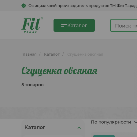
Официальный производитель продуктов ТМ ФитПарад
Каталог
Главная
Каталог
Сгущенка овсяная
Сахарозаменители
Сгущенка овсяная
Сгущенка овсяная
5 товаров
Быстрорастворимые напитки
Кукурузные хлопья, смеси для
По популярности
блинов, каши
Каталог