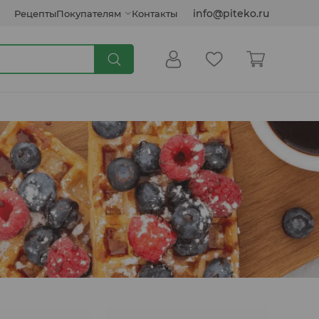
info@piteko.ru
Рецепты
Покупателям
Контакты
Сиропы и топпинги
Кокосовые продукты
Инулин, клетчатка, семена
Соусы растительные