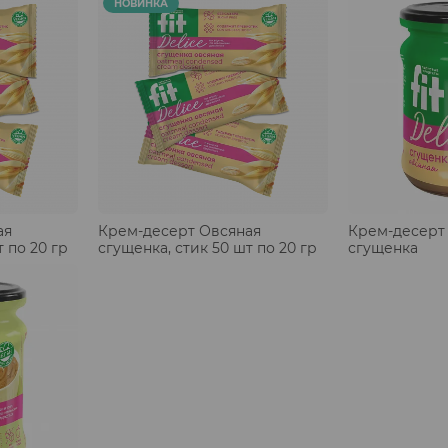
НОВИНКА
ая
Крем-десерт Овсяная
Крем-десерт
т по 20 гр
сгущенка, стик 50 шт по 20 гр
сгущенка