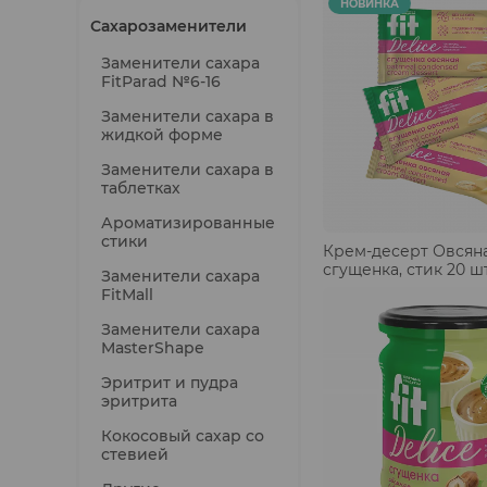
НОВИНКА
Сахарозаменители
Гуляши растительные
Заменители сахара
FitParad №6-16
Заменители сахара в
жидкой форме
Заменители сахара в
таблетках
Ароматизированные
стики
Крем-десерт Овсян
сгущенка, стик 20 ш
Заменители сахара
FitMall
Заменители сахара
MasterShape
Эритрит и пудра
эритрита
Кокосовый сахар со
стевией