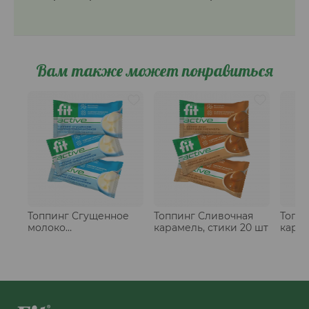
Вам также может понравиться
Топпинг Сгущенное
Топпинг Сливочная
Топп
молоко
карамель, стики 20 шт
карам
традиционное, стики
50 шт