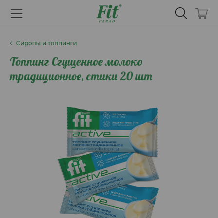
Сиропы и топпинги
Топпинг Сгущенное молоко
традиционное, стики 20 шт