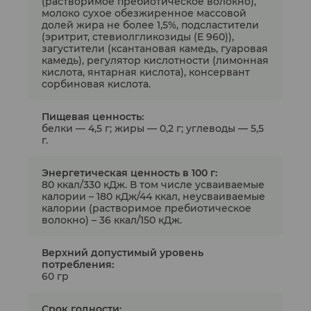
(растворимое пребиотическое волокно),
молоко сухое обезжиренное массовой
долей жира не более 1,5%, подсластители
(эритрит, стевиолгликозиды (Е 960)),
загустители (ксантановая камедь, гуаровая
камедь), регулятор кислотности (лимонная
кислота, янтарная кислота), консервант
сорбиновая кислота.
Пищевая ценность:
белки — 4,5 г; жиры — 0,2 г; углеводы — 5,5
г.
Энергетическая ценность в 100 г:
80 ккал/330 кДж. В том числе усваиваемые
калории – 180 кДж/44 ккал, неусваиваемые
калории (растворимое пребиотическое
волокно) – 36 ккал/150 кДж.
Верхний допустимый уровень
потребления:
60 гр
Срок годности: