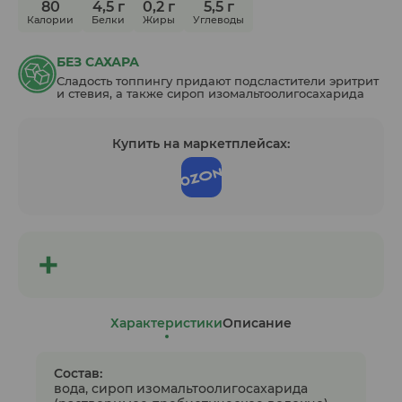
80
4,5 г
0,2 г
5,5 г
Калории
Белки
Жиры
Углеводы
БЕЗ САХАРА
Сладость топпингу придают подсластители эритрит
и стевия, а также сироп изомальтоолигосахарида
Купить на маркетплейсах:
Характеристики
Описание
Состав:
вода, сироп изомальтоолигосахарида