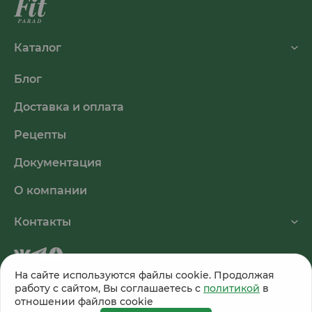
Каталог
Блог
Доставка и оплата
Рецепты
Документация
О компании
Контакты
На сайте используются файлы cookie. Продолжая
работу с сайтом, Вы соглашаетесь с
политикой
в
© 2026, ООО «Питэко». Все права защищены.
отношении файлов cookie
Публичная оферта