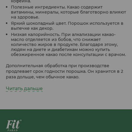
кофеина.
Полезные ингредиенты. Какао содержит
витамины, минералы, которые благотворно влияют
на здоровье.
Яркий шоколадный цвет. Порошок используется в
выпечке как декор.
Низкая калорийность. При алкализации какао-
масло отделяется из бобов, что снижает
количество жиров в продукте. Благодаря этому,
людям на диете и диабетикам можно купить
обезжиренное какао после консультации с врачом.
Дополнительная обработка при производстве
продлевает срок годности порошка. Он хранится в 2
раза дольше, чем обычное какао.
Читать дальше
Как использовать какао FitParad
Обезжиренный порошок широко используется в
кулинарии:
Напитки. Порошок незаменим при приготовлении
горячих напитков, протеиновых шейков, холодных
коктейлей. Его смешивают с различными
компонентами: имбирем, ванилью, кокосом,