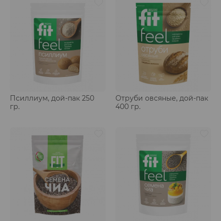
Псиллиум, дой-пак 250
Отруби овсяные, дой-пак
гр.
400 гр.