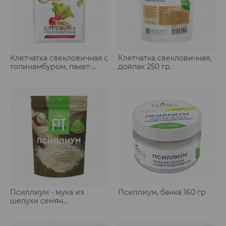
Клетчатка свекловичная с
Клетчатка свекловичная,
топинамбуром, пакет-
дойпак 250 гр.
саше 25 гр.
Псиллиум - мука из
Псиллиум, банка 160 гр
шелухи семян
подорожника, дойпак 150
гр.