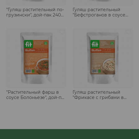
"Гуляш растительный по-
Гуляш растительный
грузински", дой-пак 240
"Бефстроганов в соусе
гр
терияки с кунжутом", дой-
пак 240 гр
"Растительный фарш в
Гуляш растительный
соусе Болоньезе", дой-пак
"Фрикасе с грибами в
240 гр
пикантном соусе", дой-
пак 240 гр