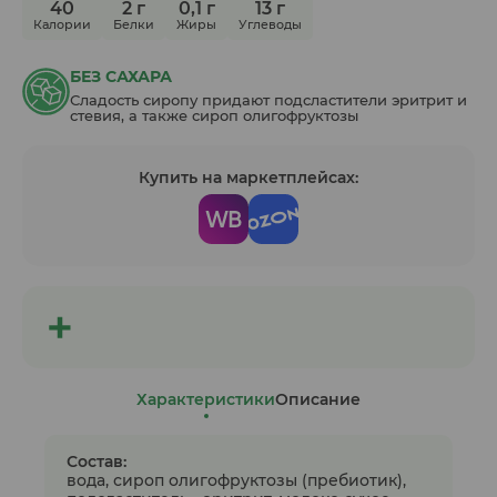
40
2 г
0,1 г
13 г
Калории
Белки
Жиры
Углеводы
БЕЗ САХАРА
Сладость сиропу придают подсластители эритрит и
стевия, а также сироп олигофруктозы
Купить на маркетплейсах:
Характеристики
Описание
Состав:
вода, сироп олигофруктозы (пребиотик),