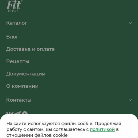
Каталог
Блог
Доставка и оплата
Рецепты
Документация
О компании
Контакты
На сайте используются файлы cookie. Продолжая
работу с сайтом, Вы соглашаетесь с
политикой
в
© 2026, ООО «Питэко». Все права защищены.
отношении файлов cookie
Публичная оферта