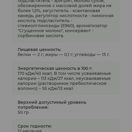
подсластитель - эритрит, молоко сухое,
обезжиренное с массовой долей жира не
более 1,5%, загуститель - ксантановая
камедь, регулятор кислотности - лимонная
кислота, подсластитель -
стевиолгликозиды (Е960), ароматизатор
"Сгущенное молоко", консервант -
сорбиновая кислота.
Пищевая ценность:
белки — 2 г; жиры — 0,1 г; углеводы — 13 г.
Энергетическая ценность в 100 г:
170 кДж/40 ккал. В том числе усваиваемые
калории – 113 кДж/27 ккал, неусваиваемые
калории (растворимое пребиотическое
волокно) – 55 кДж/13 ккал
Верхний допустимый уровень
потребления:
50 гр
Срок годности:
12 месяцев