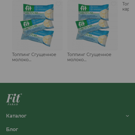
Топп
карам
Топпинг Сгущенное
Топпинг Сгущенное
молоко
молоко
традиционное, стики
традиционное, стики
20 шт
50 шт
Каталог
Блог