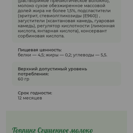
(растворимое пребиотическое волокно),
молоко сухое обезжиренное массовой
долей жира не более 1,5%, подсластители
(эритрит, стевиолгликозиды (Е960)) ,
загустители (ксантановая камедь, гуаровая
камедь), регулятор кислотности (лимонная
кислота, янтарная кислота), консервант
сорбиновая кислота.
Пищевая ценность:
белки — 4,5; жиры — 0,2; углеводы — 5,5.
Верхний допустимый уровень
потребления:
60 гр
Срок годности:
12 месяцев
Топпинг Сгущенное молоко