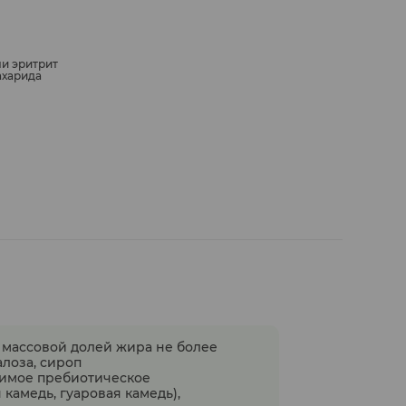
и эритрит
ахарида
 массовой долей жира не более
алоза, сироп
римое пребиотическое
 камедь, гуаровая камедь),