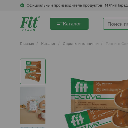
Официальный производитель продуктов ТМ ФитПарад
Каталог
Главная
Каталог
Сиропы и топпинги
Топпинг Сли
Сахарозаменители
Сгущенка овсяная
Быстрорастворимые напитки
Кукурузные хлопья, смеси для
блинов, каши