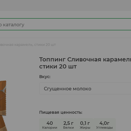
вочная карамель, стики 20 шт
Джемы
Топпинг Сливочная карамел
стики 20 шт
Вкус:
Какао продукты
Сгущенное молоко
Готовые замороженные продукты
Пищевая ценность:
Ингредиенты для кулинарии
40
2,5 г
0,1 г
4,0г
Калории
Белки
Жиры
Углеводы