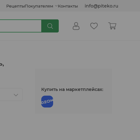
info@piteko.ru
Рецепты
Покупателям
Контакты
Сиропы и топпинги
ь,
Кокосовые продукты
Купить на маркетплейсах:
Инулин, клетчатка, семена
Соусы растительные