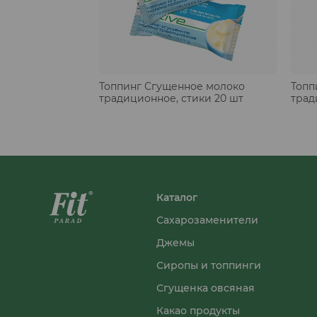
Топпинг Сгущенное молоко
Топп
традиционное, стики 20 шт
трад
Каталог
Сахарозаменители
Джемы
Сиропы и топпинги
Сгущенка овсяная
Какао продукты