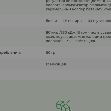
регулятор кислотности (лимонная
кислота),ароматизатор "карамель"
карамельный коллер,бетанат), кон
белки — 2,5 г; жиры — 0,1 г; углевод
80 ккал/330 кДж. В том числе усва
ккал, неусваиваемые калории (ра
волокно) – 36 ккал/150 кДж.
требления:
60 гр
12 месяцев