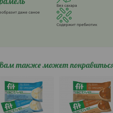
арамель
Без сахара
еобразит даже самое
Содержит пребиотик
Вам также может понравитьс