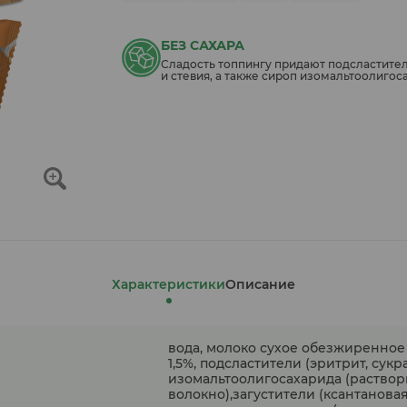
БЕЗ САХАРА
Сладость топпингу придают подсластител
и стевия, а также сироп изомальтоолигос
Характеристики
Описание
вода, молоко сухое обезжиренное
1,5%, подсластители (эритрит, сукр
изомальтоолигосахарида (раство
волокно),загустители (ксантановая