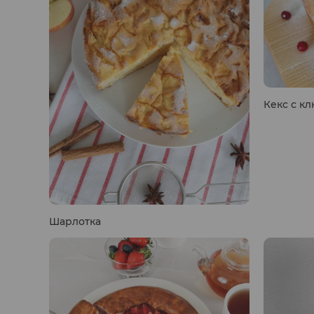
Кекс с к
Шарлотка