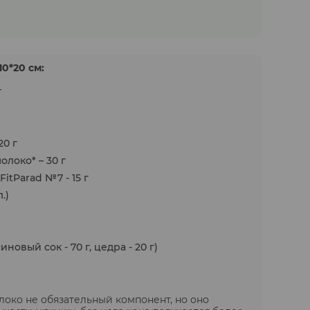
0*20 см:
г
20 г
локо* – 30 г
itParad №7 - 15 г
.)
иновый сок - 70 г, цедра - 20 г)
око не обязательный компонент, но оно