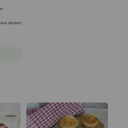
ли
ечки может