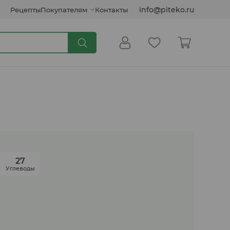
info@piteko.ru
Рецепты
Покупателям
Контакты
Сиропы и топпинги
Кокосовые продукты
27
Углеводы
Инулин, клетчатка, семена
Соусы растительные