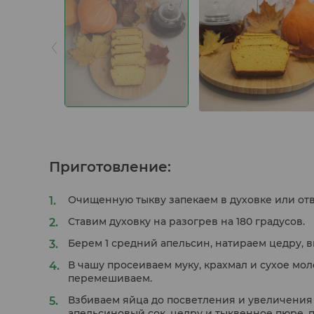
Приготовление:
Очищенную тыкву запекаем в духовке или отв
Ставим духовку на разогрев на 180 градусов.
Берем 1 средний апельсин, натираем цедру, 
В чашу просеиваем муку, крахмал и сухое мол
перемешиваем.
Взбиваем яйца до посветления и увеличения 
апельсиновый сок, цедру и тыквенное пюре,