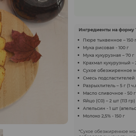
Ингредиенты на форму 1
Пюре тыквенное – 150 
Мука рисовая - 100 г
Мука кукурузная – 70 г
Крахмал кукурузный – 
Сухое обезжиренное мо
Смесь подсластителей F
Разрыхлитель – 5 г (1 ч.л
Масло сливочное - 50 г
Яйцо (С0) – 2 шт (113 гр)
Апельсин - 1 шт (апельс
Молоко 2,5% - 150 г
*Сухое обезжиренное мол