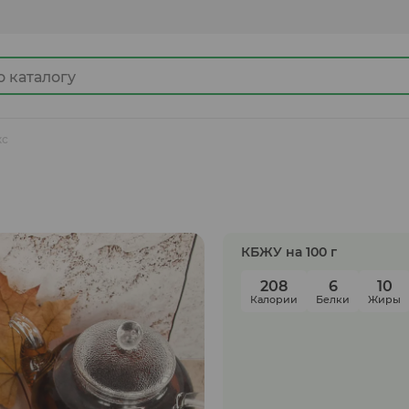
кс
Джемы
Какао продукты
КБЖУ на 100 г
208
6
10
Калории
Белки
Жиры
Готовые замороженные продукты
Ингредиенты для кулинарии