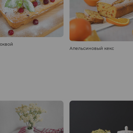
люквой
Апельсиновый кекс