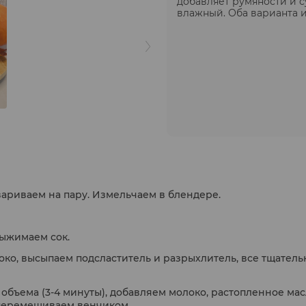
добавляет румяности и с
влажный. Оба варианта и
ариваем на пару. Измельчаем в блендере.
выжимаем сок.
око, высыпаем подсластитель и разрыхлитель, все тщатель
объема (3-4 минуты), добавляем молоко, растопленное мас
 перемешиваем венчиком.