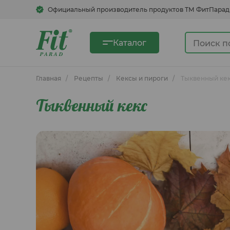
Официальный производитель продуктов ТМ ФитПарад
Каталог
Главная
Рецепты
Кексы и пироги
Тыквенный ке
Тыквенный кекс
Сахарозаменители
Сгущенка овсяная
Быстрорастворимые напитки
Кукурузные хлопья, смеси для
блинов, каши