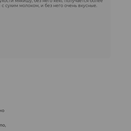
ухости мякишу, без него кекс получается более
 с сухим молоком, и без него очень вкусные.
но
ло,