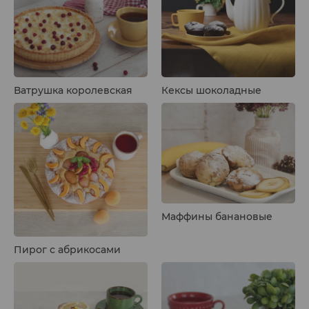
Ватрушка королевская
Кексы шоколадные
Маффины банановые
Пирог с абрикосами