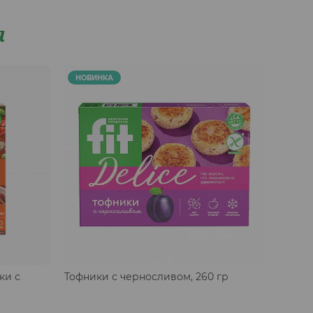
я
Тофник
НОВИНКА
НОВИ
ки с
Тофники с черносливом, 260 гр