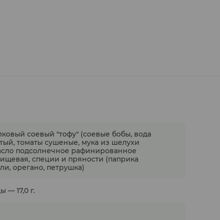
ковый соевый "тофу" (соевые бобы, вода
атый, томаты сушеные, мука из шелухи
масло подсолнечное рафинированное
ищевая, специи и пряности (паприка
ли, орегано, петрушка)
 — 17,0 г.