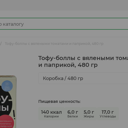
Тофу-боллы с вялеными томатами и паприкой, 480 гр
Джемы
Тофу-боллы с вялеными том
и паприкой, 480 гр
Какао продукты
Коробка / 480 гр
Готовые замороженные продукты
Пищевая ценность:
140 ккал
6,0 г
5,0 г
17,0 г
Ингредиенты для кулинарии
Калории
Белки
Жиры
Углеводы