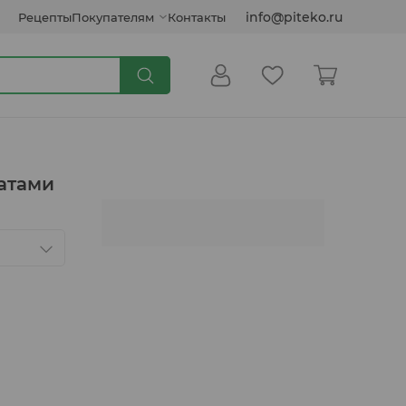
info@piteko.ru
Рецепты
Покупателям
Контакты
Сиропы и топпинги
атами
Кокосовые продукты
Инулин, клетчатка, семена
Соусы растительные