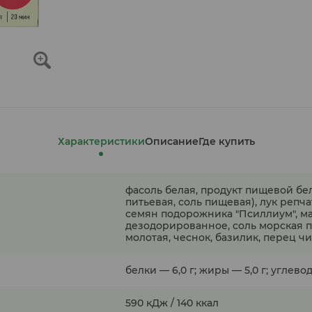
Характеристики
Описание
Где купить
фасоль белая, продукт пищевой бел
питьевая, соль пищевая), лук репч
семян подорожника "Псиллиум", 
дезодорированное, соль морская п
молотая, чеснок, базилик, перец чи
белки — 6,0 г; жиры — 5,0 г; углеводы
590 кДж / 140 ккал