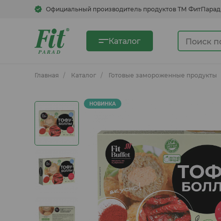
Официальный производитель продуктов ТМ ФитПарад
Каталог
Главная
Каталог
Готовые замороженные продукты
Сахарозаменители
НОВИНКА
Сгущенка овсяная
Быстрорастворимые напитки
Кукурузные хлопья, смеси для
блинов, каши