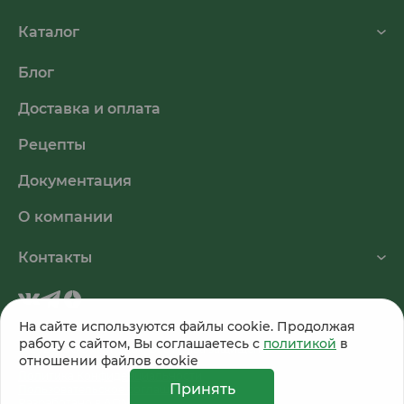
Каталог
Блог
Доставка и оплата
Рецепты
Документация
О компании
Контакты
На сайте используются файлы cookie. Продолжая
работу с сайтом, Вы соглашаетесь с
политикой
в
© 2026, ООО «Питэко». Все права защищены.
отношении файлов cookie
Публичная оферта
Политика Конфиденциальности
Принять
Пользовательское соглашение
Разработано в
ADN