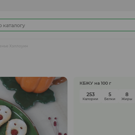
енье Хэллоуин
Джемы
Какао продукты
КБЖУ на 100 г
253
5
8
Калории
Белки
Жиры
Готовые замороженные продукты
Ингредиенты для кулинарии