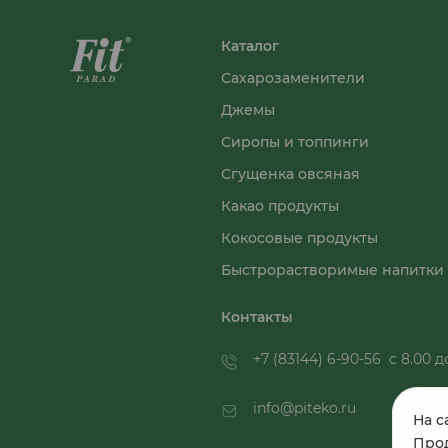
Каталог
Сахарозаменители
Джемы
Сиропы и топпинги
Сгущенка овсяная
Какао продукты
Кокосовые продукты
Быстрорастворимые напитки
Контакты
+7 (83144) 6-90-56
с 8.00 до
info@piteko.ru
На с
Прод