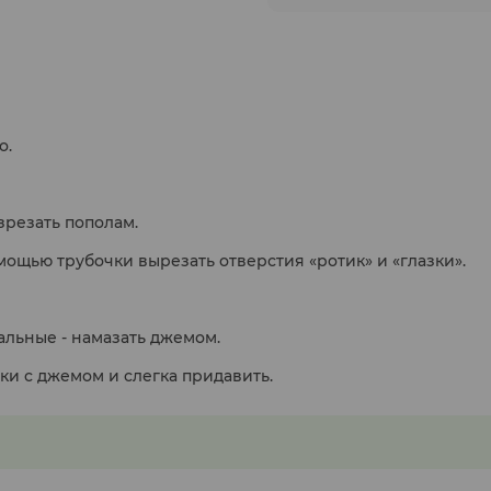
о.
зрезать пополам.
омощью трубочки вырезать отверстия «ротик» и «глазки».
альные - намазать джемом.
ки с джемом и слегка придавить.