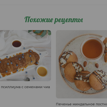
Похожие рецепты
 псиллиума с семенами чиа
Печенье миндальное постн