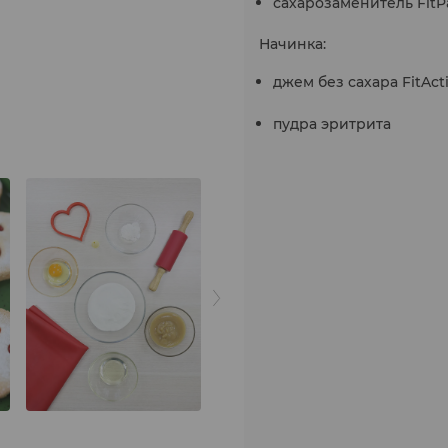
сахарозаменитель FitPa
Начинка:
джем без сахара FitAct
пудра эритрита