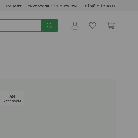
info@piteko.ru
Рецепты
Покупателям
Контакты
Сиропы и топпинги
Кокосовые продукты
38
Углеводы
Инулин, клетчатка, семена
Соусы растительные