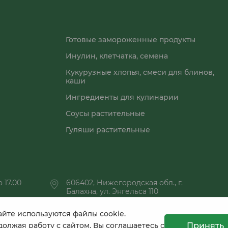
Готовые замороженные продукты
Инулин, клетчатка, семена
Кукурузные хлопья, смеси для блинов,
каши
Ингредиенты для кулинарии
Соусы растительные
Гуляши растительные
 17.00
606402, Нижегородская обл., г.
Балахна, ул. Энгельса 110
айте используются файлы cookie.
Принять
олжая работу с сайтом, Вы соглашаетесь с