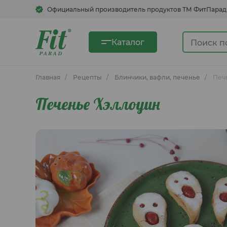
Официальный производитель продуктов ТМ ФитПарад
Каталог
Главная
Рецепты
Блинчики, вафли, печенье
Печ
Печенье Хэллоуин
Сахарозаменители
Сгущенка овсяная
Быстрорастворимые напитки
Кукурузные хлопья, смеси для
блинов, каши