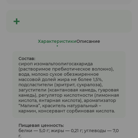
Характеристики
Описание
Состав:
сироп изомальтоолигосахарида
(растворимое пребиотическое волокно),
вода, молоко сухое обезжиренное
массовой долей жира не более 1,5%,
подсластители (эритрит, сукралоза),
загустители (ксантановая камедь, гуаровая
камедь), регулятор кислотности (лимонная
кислота, янтарная кислота), ароматизатор
“Малина”, краситель натуральный –
кармин, консервант сорбиновая кислота.
Пищевая ценность:
белки — 5,0 г; жиры — 0,21 г; углеводы — 7,0
г.