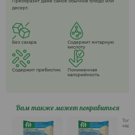
Преобразит даже самое обычное блюдо или
десерт.
Без сахара
Содержит янтарную
кислоту
Содержит пребиотик
Пониженная
калорийность
Вам также может понравиться
Топп
карам