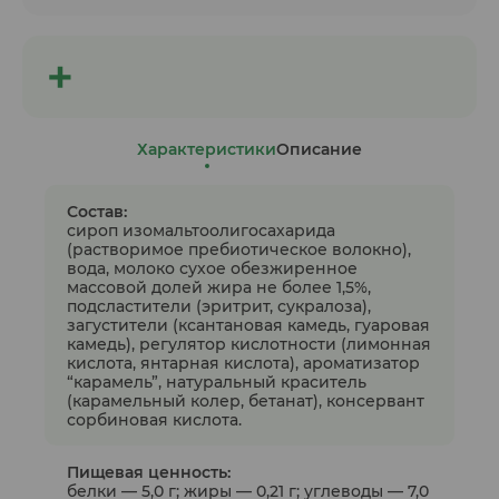
Характеристики
Описание
Состав:
сироп изомальтоолигосахарида
(растворимое пребиотическое волокно),
вода, молоко сухое обезжиренное
массовой долей жира не более 1,5%,
подсластители (эритрит, сукралоза),
загустители (ксантановая камедь, гуаровая
камедь), регулятор кислотности (лимонная
кислота, янтарная кислота), ароматизатор
“карамель”, натуральный краситель
(карамельный колер, бетанат), консервант
сорбиновая кислота.
Пищевая ценность:
белки — 5,0 г; жиры — 0,21 г; углеводы — 7,0