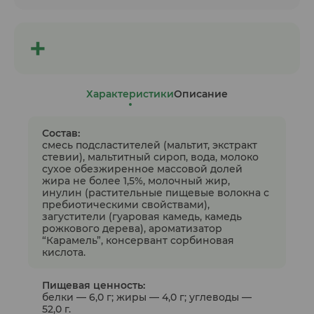
Характеристики
Описание
Состав:
смесь подсластителей (мальтит, экстракт
стевии), мальтитный сироп, вода, молоко
сухое обезжиренное массовой долей
жира не более 1,5%, молочный жир,
инулин (растительные пищевые волокна с
пребиотическими свойствами),
загустители (гуаровая камедь, камедь
рожкового дерева), ароматизатор
“Карамель”, консервант сорбиновая
кислота.
Пищевая ценность:
белки — 6,0 г; жиры — 4,0 г; углеводы —
52,0 г.