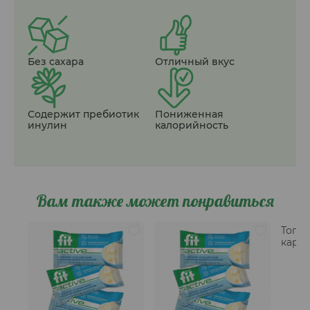
Без сахара
Отличный вкус
Содержит пребиотик
Пониженная
инулин
калорийность
Вам также может понравиться
Топп
карам