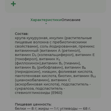
Характеристики
Описание
Состав:
крупа кукурузная, инулин (растительные
пищевые волокна с пребиотическими
свойствами), соль йодированная, премикс
витаминный (витамин А (ретинол),
витамин D₃ (холекальциферол), витамин Е
(токоферол), витамин К₁
(филлохинон),витамин В₁ (тиамин),
витамин В₂ (рибофлавин), витамин В₆
(пиридоксин), ниацин, фолиевая кислота,
пантотеновая кислота, биотин, витамин В₁₂
(цианокобаламин), витамин С
(аскорбиновая кислота), подсластитель -
сукралоза, подсластитель -
стевиолгликозиды (Е960)
Пищевая ценность:
белки — 8 г; жиры — 1 г; углеводы — 68 г.