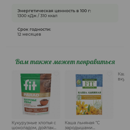
Энергетическая ценность в 100 г:
1300 кДж / 310 ккал
Срок годности:
12 месяцев
Вам также может понравиться
Каша 
вкусо
пакет
Кукурузные хлопья с
Каша льняная "С
шоколадом, дойпак
зародышами