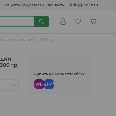
info@piteko.ru
Рецепты
Покупателям
Контакты
кусом клубники, дойпак 300 гр.
Сиропы и топпинги
адий
300 гр.
Кокосовые продукты
Купить на маркетплейсах:
Инулин, клетчатка, семена
Соусы растительные