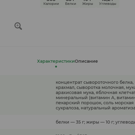
Калории
Белки
Жиры
Углеводы
Характеристики
Описание
концентрат сывороточного белка,
крахмал, сыворотка молочная, му
арахисовая мука, яблочная клетча
минеральный (витамин А, витамин 
пекарский порошок, соль морская
сукралоза, натуральный ароматиз
белки — 35 г; жиры — 10 г; углеводы