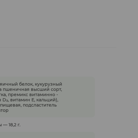
 яичный белок, кукурузный
ка пшеничная высший сорт,
тка, премикс витаминно -
D₃, витамин Е, кальций),
 пищевая, подсластитель
атор
 — 18,2 г.