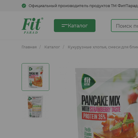
Официальный производитель продуктов ТМ ФитПарад
Каталог
Главная
Каталог
Кукурузные хлопья, смеси для бли
Сахарозаменители
Сгущенка овсяная
Быстрорастворимые напитки
Кукурузные хлопья, смеси для
блинов, каши