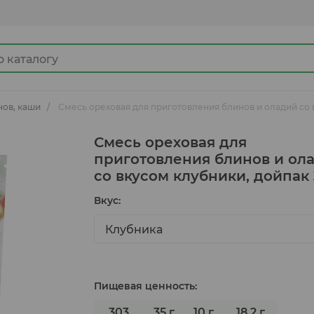
нов, каши
Смесь ореховая для приготовления блинов и оладий со в
Джемы
Смесь ореховая для
приготовления блинов и ол
со вкусом клубники, дойпак 
Какао продукты
Вкус:
Клубника
Готовые замороженные продукты
Ингредиенты для кулинарии
Пищевая ценность:
303
35 г
10 г
18,2 г