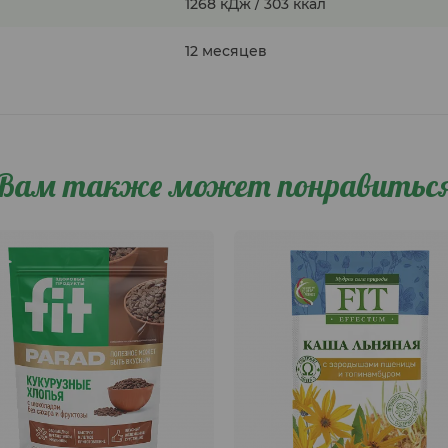
1268 кДж / 303 ккал
12 месяцев
Вам также может понравитьс