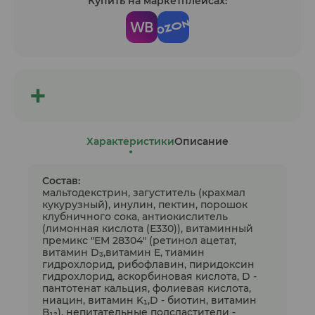
Купить на маркетплейсах:
Характеристики
Описание
Состав:
мальтодекстрин, загуститель (крахмал
кукурузный), инулин, пектин, порошок
клубничного сока, антиокислитель
(лимонная кислота (Е330)), витаминный
премикс "ЕМ 28304" (ретинол ацетат,
витамин D₃,витамин Е, тиамин
гидрохлорид, рибофлавин, пиридоксин
гидрохлорид, аскорбиновая кислота, D -
пантотенат кальция, фолиевая кислота,
ниацин, витамин K₁,D - биотин, витамин
В₁₂), непитательные подсластители -