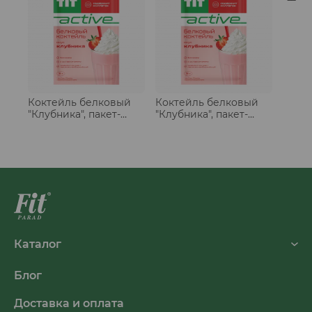
пломб
30 гр
Коктейль белковый
Коктейль белковый
"Клубника", пакет-
"Клубника", пакет-
саше 30 гр
саше 30 гр, набор 3
шт.
Каталог
Блог
Доставка и оплата