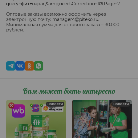
query=фит+парад&amp;needsCorrection=1¤tPage=2
Оптовые заказы возможно оформить через
электронную почту:
manager4@piteko.ru
.
Минимальная сумма для оптового заказа – 30.000
рублей.
Вам может быть интересно
НОВОСТИ
НОВОСТИ