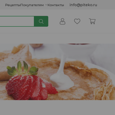
info@piteko.ru
Рецепты
Покупателям
Контакты
Сиропы и топпинги
Кокосовые продукты
Инулин, клетчатка, семена
Соусы растительные