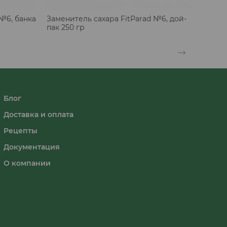
№6, банка
Заменитель сахара FitParad №6, дой-
пак 250 гр
Блог
Доставка и оплата
Рецепты
Документация
О компании