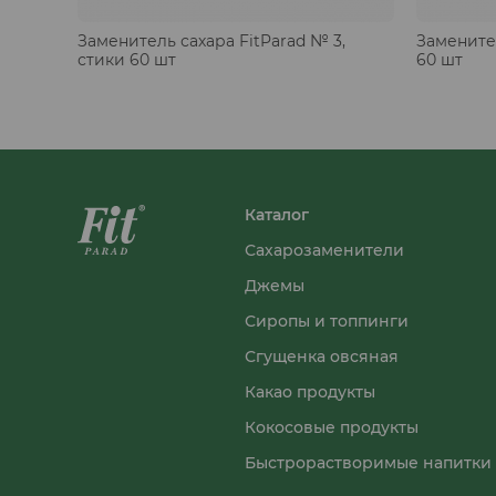
Заменитель сахара FitParad № 3,
Заменител
стики 60 шт
60 шт
Каталог
Сахарозаменители
Джемы
Сиропы и топпинги
Сгущенка овсяная
Какао продукты
Кокосовые продукты
Быстрорастворимые напитки