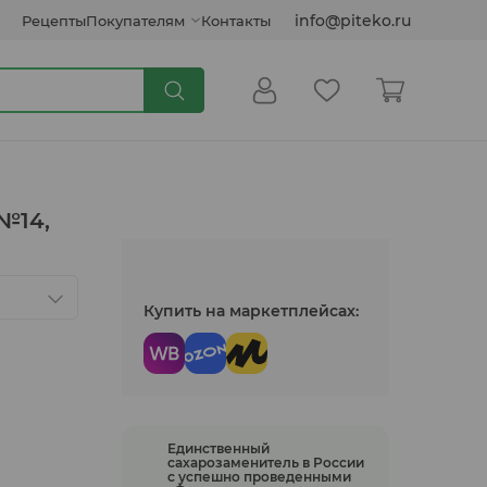
info@piteko.ru
Рецепты
Покупателям
Контакты
Сиропы и топпинги
№14,
Кокосовые продукты
Купить на маркетплейсах:
Инулин, клетчатка, семена
Соусы растительные
Единственный
сахарозаменитель в России
с успешно проведенными