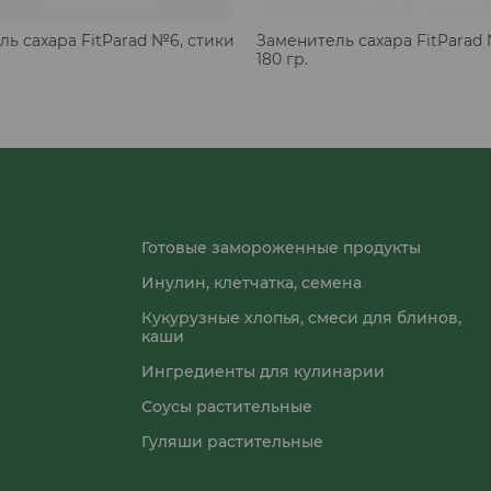
ь сахара FitParad №6, стики
Заменитель сахара FitParad 
180 гр.
Готовые замороженные продукты
Инулин, клетчатка, семена
Кукурузные хлопья, смеси для блинов,
каши
Ингредиенты для кулинарии
Соусы растительные
Гуляши растительные