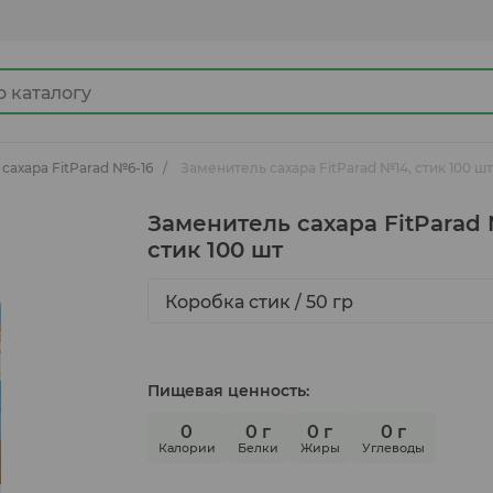
сахара FitParad №6-16
Заменитель сахара FitParad №14, стик 100 шт
Джемы
Заменитель сахара FitParad 
стик 100 шт
Какао продукты
Коробка стик / 50 гр
Готовые замороженные продукты
Пищевая ценность:
0
0 г
0 г
0 г
Ингредиенты для кулинарии
Калории
Белки
Жиры
Углеводы