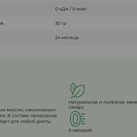
0 кДж / 0 ккал
я:
35 гр
24 месяца
Натуральная и полезная зам
сахару
ным вкусом, максимально
ем. В составе природные
йдет для любой диеты.
0 калорий