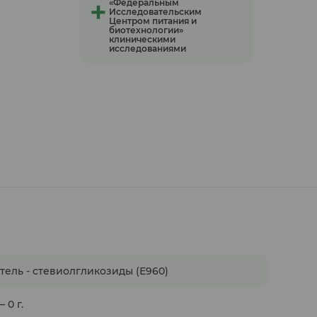
«Федеральным
Исследовательским
Центром питания и
биотехнологии»
клиническими
исследованиями
итель - стевиолгликозиды (Е960)
 0 г.