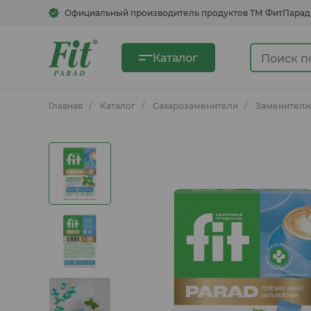
Официальный производитель продуктов ТМ ФитПарад
Каталог
Главная
Каталог
Сахарозаменители
Заменители 
Сахарозаменители
Сгущенка овсяная
Быстрорастворимые напитки
Кукурузные хлопья, смеси для
блинов, каши