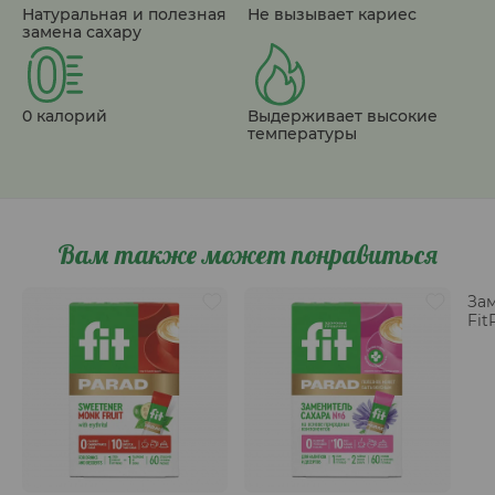
Натуральная и полезная
Не вызывает кариес
замена сахару
0 калорий
Выдерживает высокие
температуры
Вам также может понравиться
Зам
Fit
гр.