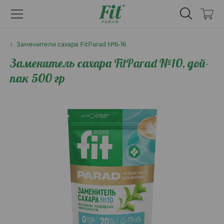
Заменители сахара FitParad №6-16
Заменитель сахара FitParad №10, дой-
пак 500 гр