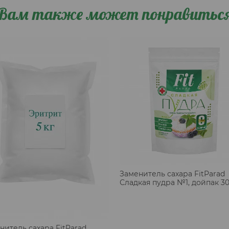
Вам также может понравитьс
Заменитель сахара FitParad
Сладкая пудра №1, дойпак 30
нитель сахара FitParad