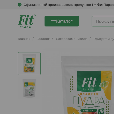
Официальный производитель продуктов ТМ ФитПарад
Каталог
Главная
Каталог
Сахарозаменители
Эритрит и п
Сахарозаменители
Сгущенка овсяная
Быстрорастворимые напитки
Кукурузные хлопья, смеси для
блинов, каши