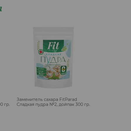
я
Заменитель сахара FitParad
0 гр.
Сладкая пудра №2, дойпак 300 гр.