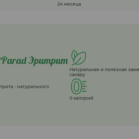
24 месяца
itParad Эритрит
Натуральная и полезная зам
сахару
рита - натурального
0 калорий