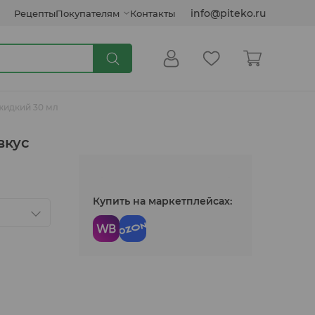
info@piteko.ru
Рецепты
Покупателям
Контакты
 жидкий 30 мл
Сиропы и топпинги
вкус
Кокосовые продукты
Купить на маркетплейсах:
Инулин, клетчатка, семена
Соусы растительные