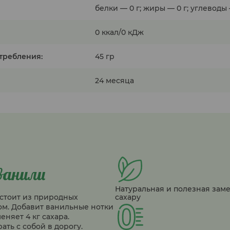
белки — 0 г; жиры — 0 г; углеводы 
0 ккал/0 кДж
требления:
45 гр
24 месяца
ванили
Натуральная и полезная зам
стоит из природных
сахару
ом. Добавит ванильные нотки
еняет 4 кг сахара.
ть с собой в дорогу.