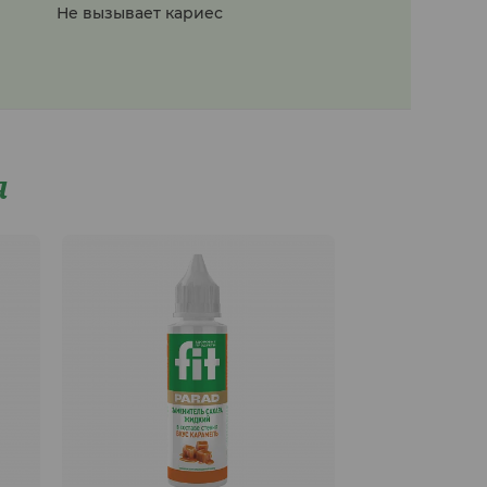
Не вызывает кариес
я
Заменитель саха
Клубника, жидк