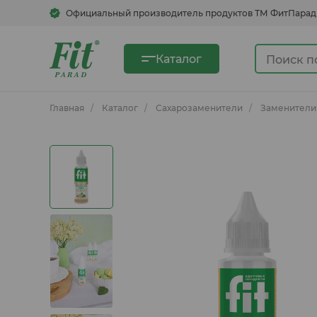
Официальный производитель продуктов ТМ ФитПарад
Каталог
Главная
Каталог
Сахарозаменители
Заменители
Сахарозаменители
Сгущенка овсяная
Быстрорастворимые напитки
Кукурузные хлопья, смеси для
блинов, каши