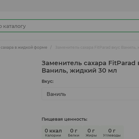
 сахара в жидкой форме
Заменитель сахара FitParad вкус Ваниль,
Джемы
Заменитель сахара FitParad 
Ваниль, жидкий 30 мл
Вкус:
Какао продукты
Ваниль
Готовые замороженные продукты
Пищевая ценность:
Ингредиенты для кулинарии
0 ккал
0 г
0 г
0 г
Калории
Белки
Жиры
Углеводы