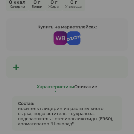
0 ккал
0 г
0 г
0 г
Калории
Белки
Жиры
Углеводы
Купить на маркетплейсах:
Характеристики
Описание
Состав:
носитель глицерин из растительного
сырья, подсластитель – сукралоза,
подсластитель - стевиолгликозиды (Е960),
ароматизатор "Шоколад".