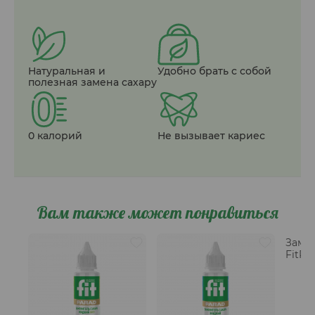
Натуральная и
Удобно брать с собой
полезная замена сахару
0 калорий
Не вызывает кариес
Вам также может понравиться
Заме
FitPa
жидк