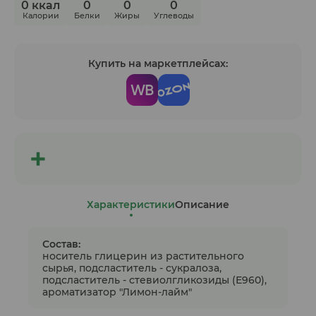
0 ккал
0
0
0
Калории
Белки
Жиры
Углеводы
Купить на маркетплейсах:
Характеристики
Описание
Состав:
носитель глицерин из растительного
сырья, подсластитель - сукралоза,
подсластитель - стевиолгликозиды (Е960),
ароматизатор "Лимон-лайм"