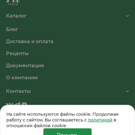
Каталог
Блог
Доставка и оплата
Рецепты
Документация
О компании
Контакты
На сайте используются файлы cookie. Продолжая
работу с сайтом, Вы соглашаетесь с
политикой
в
© 2026, ООО «Питэко». Все права защищены.
отношении файлов cookie
Публичная оферта
Политика Конфиденциальности
Принять