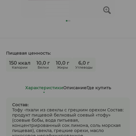
Пищевая ценность:
150 ккал
10,0 г
10,0 г
6,0 г
Калории
Белки
Жиры
Углеводы
Характеристики
Описание
Где купить
Состав:
Тофу -пхали из свеклы с грецким орехом Состав:
продукт пищевой белковый соевый «тофу»
(соевые бобы, вода питьевая,
концентрированный сок лимона, соль морская
пищевая), свекла, грецкие орехи, масло
кокосовое нерафинированное