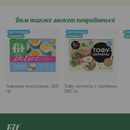
Вам также может понравиться
Беф
ХИТ ПРОДАЖ
ХИТ ПРОДАЖ
ХИ
НОВИНКА
НОВИНКА
тер
НО
гр
Тофники кокосовые, 260
Тофу-котлеты с грибами,
гр
280 гр